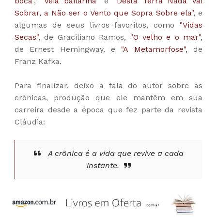
boca"
,
"Veia bailarina"
e
"Desta Terra Nada vai
Sobrar, a Não ser o Vento que Sopra Sobre ela"
, e
algumas de seus livros favoritos, como
"Vidas
Secas"
, de Graciliano Ramos,
"O velho e o mar"
,
de Ernest Hemingway, e
"A Metamorfose"
, de
Franz Kafka.
Para finalizar, deixo a fala do autor sobre as
crônicas, produção que ele mantêm em sua
carreira desde a época que fez parte da revista
Cláudia:
A crônica é a vida que revive a cada
instante.