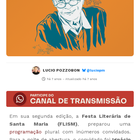
LUCIO POZZOBON
@luciopm
há 7 anos
- Atualizado
há 7 anos
Em sua segunda edição, a
Festa Literária de
Santa Maria (FLISM)
, preparou uma
programação
plural com inúmeros convidados.
Para a noite de abertura, o convidado foi
Ignácio