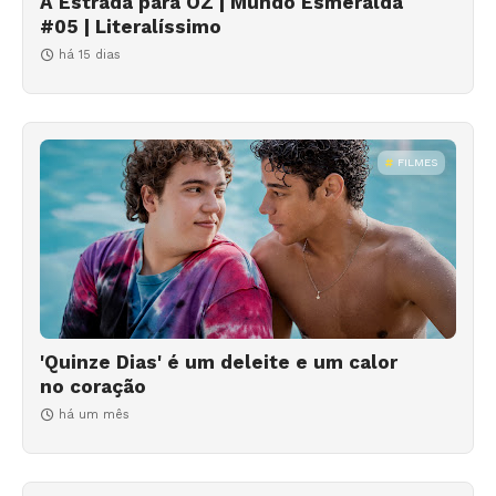
A Estrada para OZ | Mundo Esmeralda
#05 | Literalíssimo
há 15 dias
FILMES
'Quinze Dias' é um deleite e um calor
no coração
há um mês