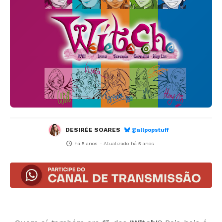
DESIRÉE SOARES
@allpopstuff
há 5 anos
- Atualizado
há 5 anos