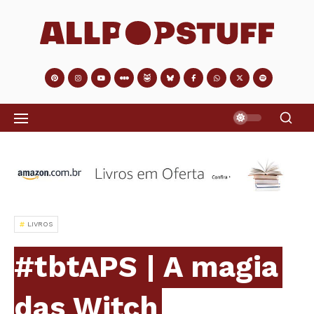
LIVROS
#tbtAPS | A magia
das Witch