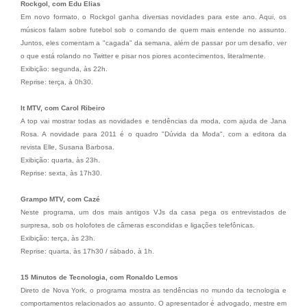
Rockgol, com Edu Elias
Em novo formato, o Rockgol ganha diversas novidades para este ano. Aqui, os
músicos falam sobre futebol sob o comando de quem mais entende no assunto.
Juntos, eles comentam a "cagada" da semana, além de passar por um desafio, ver
o que está rolando no Twitter e pisar nos piores acontecimentos, literalmente.
Exibição: segunda, às 22h.
Reprise: terça, à 0h30.
It MTV, com Carol Ribeiro
A top vai mostrar todas as novidades e tendências da moda, com ajuda de Jana
Rosa. A novidade para 2011 é o quadro "Dúvida da Moda", com a editora da
revista Elle, Susana Barbosa.
Exibição: quarta, às 23h.
Reprise: sexta, às 17h30.
Grampo MTV, com Cazé
Neste programa, um dos mais antigos VJs da casa pega os entrevistados de
surpresa, sob os holofotes de câmeras escondidas e ligações telefônicas.
Exibição: terça, às 23h.
Reprise: quarta, às 17h30 / sábado, à 1h.
15 Minutos de Tecnologia, com Ronaldo Lemos
Direto de Nova York, o programa mostra as tendências no mundo da tecnologia e
comportamentos relacionados ao assunto. O apresentador é advogado, mestre em