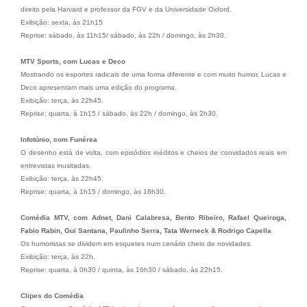
direito pela Harvard e professor da FGV e da Universidade Oxford.
Exibição: sexta, às 21h15
Reprise: sábado, às 11h15/ sábado, às 22h / domingo, às 2h30.
MTV Sports, com Lucas e Deco
Mostrando os esportes radicais de uma forma diferente e com muito humor, Lucas e
Deco apresentam mais uma edição do programa.
Exibição: terça, às 22h45.
Reprise: quarta, à 1h15 / sábado, às 22h / domingo, às 2h30.
Infotúnio, com Funérea
O desenho está de volta, com episódios inéditos e cheios de convidados reais em
entrevistas inusitadas.
Exibição: terça, às 22h45.
Reprise: quarta, à 1h15 / domingo, às 16h30.
Comédia MTV, com Adnet, Dani Calabresa, Bento Ribeiro, Rafael Queiroga,
Fabio Rabin, Gui Santana, Paulinho Serra, Tata Werneck & Rodrigo Capella
Os humoristas se dividem em esquetes num cenário cheio de novidades.
Exibição: terça, às 22h.
Reprise: quarta, à 0h30 / quinta, às 16h30 / sábado, às 22h15.
Clipes do Comédia