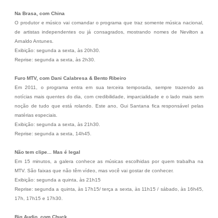
Na Brasa, com China
O produtor e músico vai comandar o programa que traz somente música nacional,
de artistas independentes ou já consagrados, mostrando nomes de Nevilton a
Arnaldo Antunes.
Exibição: segunda a sexta, às 20h30.
Reprise: segunda a sexta, às 2h30.
Furo MTV, com Dani Calabresa & Bento Ribeiro
Em 2011, o programa entra em sua terceira temporada, sempre trazendo as
notícias mais quentes do dia, com credibilidade, imparcialidade e o lado mais sem
noção de tudo que está rolando. Este ano, Gui Santana fica responsável pelas
matérias especiais.
Exibição: segunda a sexta, às 21h30.
Reprise: segunda a sexta, 14h45.
Não tem clipe... Mas é legal
Em 15 minutos, a galera conhece as músicas escolhidas por quem trabalha na
MTV. São faixas que não têm vídeo, mas você vai gostar de conhecer.
Exibição: segunda a quinta, às 21h15
Reprise: segunda a quinta, às 17h15/ terça a sexta, às 11h15 / sábado, às 16h45,
17h, 17h15 e 17h30.
Big Audio, com Chuck