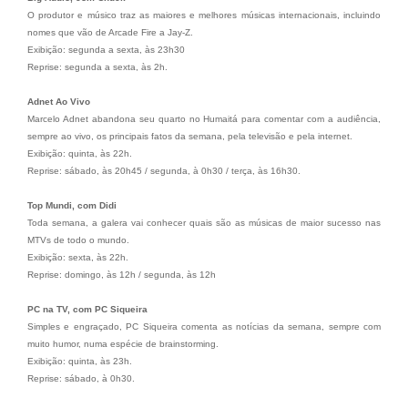
O produtor e músico traz as maiores e melhores músicas internacionais, incluindo
nomes que vão de Arcade Fire a Jay-Z.
Exibição: segunda a sexta, às 23h30
Reprise: segunda a sexta, às 2h.
Adnet Ao Vivo
Marcelo Adnet abandona seu quarto no Humaitá para comentar com a audiência,
sempre ao vivo, os principais fatos da semana, pela televisão e pela internet.
Exibição: quinta, às 22h.
Reprise: sábado, às 20h45 / segunda, à 0h30 / terça, às 16h30.
Top Mundi, com Didi
Toda semana, a galera vai conhecer quais são as músicas de maior sucesso nas
MTVs de todo o mundo.
Exibição: sexta, às 22h.
Reprise: domingo, às 12h / segunda, às 12h
PC na TV, com PC Siqueira
Simples e engraçado, PC Siqueira comenta as notícias da semana, sempre com
muito humor, numa espécie de brainstorming.
Exibição: quinta, às 23h.
Reprise: sábado, à 0h30.