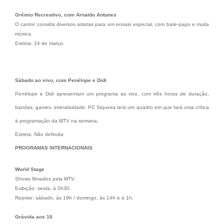
Grêmio Recreativo, com Arnaldo Antunes
O cantor convida diversos artistas para um ensaio especial, com bate-papo e muita
música.
Estreia: 24 de março.
Sábado ao vivo, com Penélope e Didi
Penélope e Didi apresentam um programa ao vivo, com três horas de duração,
bandas, games, interatividade. PC Siqueira terá um quadro em que fará uma crítica
à programação da MTV na semana.
Estreia: Não definida
PROGRAMAS INTERNACIONAIS
World Stage
Shows filmados pela MTV.
Exibição: sexta, à 0h30.
Reprise: sábado, às 19h / domingo, às 14h e à 1h.
Grávida aos 16