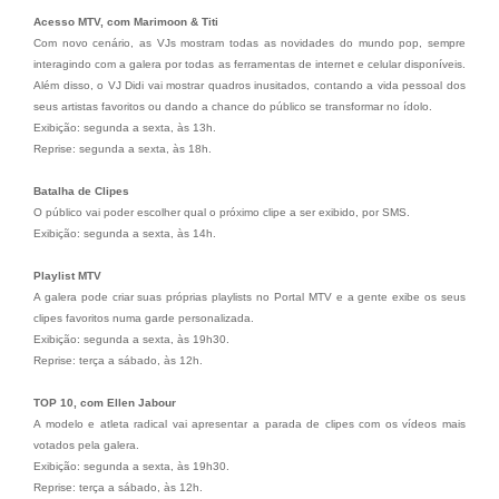
Acesso MTV, com Marimoon & Titi
Com novo cenário, as VJs mostram todas as novidades do mundo pop, sempre
interagindo com a galera por todas as ferramentas de internet e celular disponíveis.
Além disso, o VJ Didi vai mostrar quadros inusitados, contando a vida pessoal dos
seus artistas favoritos ou dando a chance do público se transformar no ídolo.
Exibição: segunda a sexta, às 13h.
Reprise: segunda a sexta, às 18h.
Batalha de Clipes
O público vai poder escolher qual o próximo clipe a ser exibido, por SMS.
Exibição: segunda a sexta, às 14h.
Playlist MTV
A galera pode criar suas próprias playlists no Portal MTV e a gente exibe os seus
clipes favoritos numa garde personalizada.
Exibição: segunda a sexta, às 19h30.
Reprise: terça a sábado, às 12h.
TOP 10, com Ellen Jabour
A modelo e atleta radical vai apresentar a parada de clipes com os vídeos mais
votados pela galera.
Exibição: segunda a sexta, às 19h30.
Reprise: terça a sábado, às 12h.