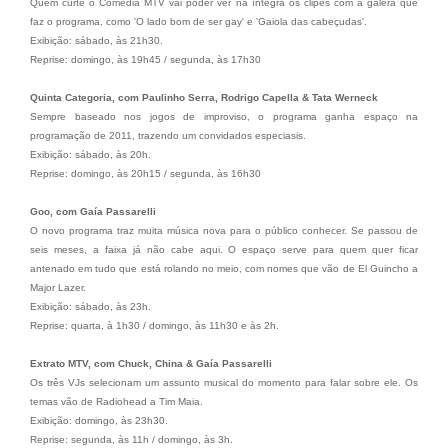
Quem curte o Comédia MTV vai poder ver na íntegra os clipes com a galera que
faz o programa, como 'O lado bom de ser gay' e 'Gaiola das cabeçudas'.
Exibição: sábado, às 21h30.
Reprise: domingo, às 19h45 / segunda, às 17h30
Quinta Categoria, com Paulinho Serra, Rodrigo Capella & Tata Werneck
Sempre baseado nos jogos de improviso, o programa ganha espaço na
programação de 2011, trazendo um convidados especiasis.
Exibição: sábado, às 20h.
Reprise: domingo, às 20h15 / segunda, às 16h30
Goo, com Gaía Passarelli
O novo programa traz muita música nova para o público conhecer. Se passou de
seis meses, a faixa já não cabe aqui. O espaço serve para quem quer ficar
antenado em tudo que está rolando no meio, com nomes que vão de El Guincho a
Major Lazer.
Exibição: sábado, às 23h.
Reprise: quarta, à 1h30 / domingo, às 11h30 e às 2h.
Extrato MTV, com Chuck, China & Gaía Passarelli
Os três VJs selecionam um assunto musical do momento para falar sobre ele. Os
temas vão de Radiohead a Tim Maia.
Exibição: domingo, às 23h30.
Reprise: segunda, às 11h / domingo, às 3h.