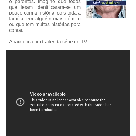
e parentes. Imagino que todos
que leram identificaram-se um
pouco com a história, pois toda a
família tem alguém mais cômico
ou que tem muitas histórias para
contar.
Abaixo fica um trailer da série de TV.