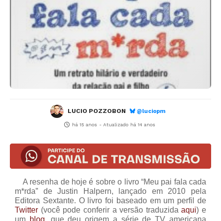
LUCIO POZZOBON
@luciopm
há 15 anos
- Atualizado
há 14 anos
A resenha de hoje é sobre o livro “Meu pai fala cada
m*rda” de Justin Halpern, lançado em 2010 pela
Editora Sextante. O livro foi baseado em um perfil de
Twitter
(você pode conferir a versão traduzida
aqui
) e
um
blog
, que deu origem a série de TV americana