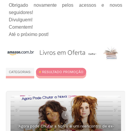
Obrigado novamente pelos acessos e novos
seguidores!
Divulguem!
Comentem!
Até o próximo post!
CATEGORIAS:
RESULTADO PROMOÇÃO
'Agora pode Chutar a Noiva' e um reencontro de ex-
amigas