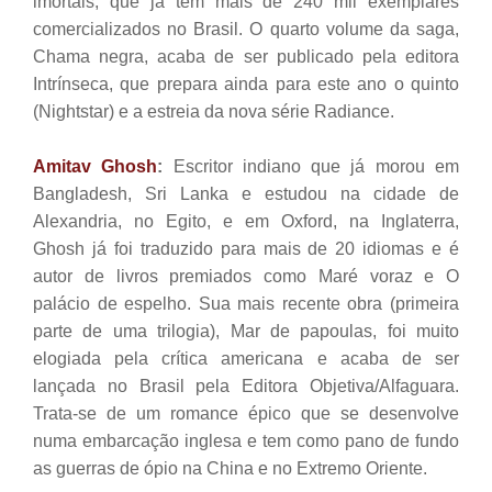
imortais, que já tem mais de 240 mil exemplares
comercializados no Brasil. O quarto volume da saga,
Chama negra, acaba de ser publicado pela editora
Intrínseca, que prepara ainda para este ano o quinto
(Nightstar) e a estreia da nova série Radiance.
Amitav Ghosh
:
Escritor indiano que já morou em
Bangladesh, Sri Lanka e estudou na cidade de
Alexandria, no Egito, e em Oxford, na Inglaterra,
Ghosh já foi traduzido para mais de 20 idiomas e é
autor de livros premiados como Maré voraz e O
palácio de espelho. Sua mais recente obra (primeira
parte de uma trilogia), Mar de papoulas, foi muito
elogiada pela crítica americana e acaba de ser
lançada no Brasil pela Editora Objetiva/Alfaguara.
Trata-se de um romance épico que se desenvolve
numa embarcação inglesa e tem como pano de fundo
as guerras de ópio na China e no Extremo Oriente.