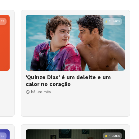
MES
FILMES
'Quinze Dias' é um deleite e um
calor no coração
há um mês
MES
FILMES