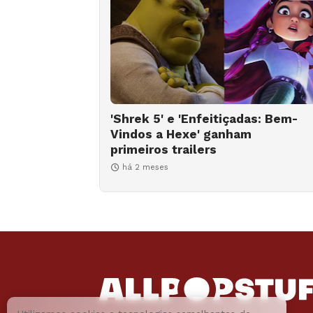
'Shrek 5' e 'Enfeitiçadas: Bem-
Vindos a Hexe' ganham
primeiros trailers
há 2 meses