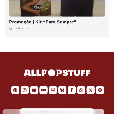
Promoção | Kit “Para Sempre”
há 14 anos
LOGO POR
JAIMESON MACHADO
E LAYOUT POR
JAO