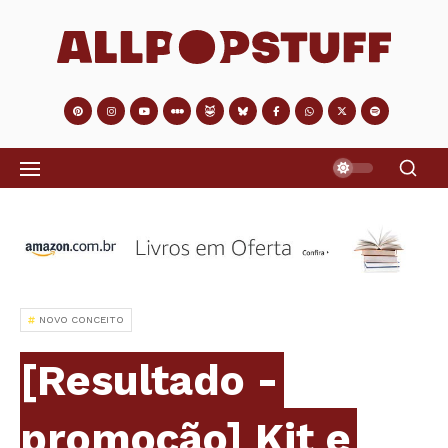
NOVO CONCEITO
[Resultado -
promoção] Kit e