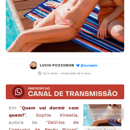
LUCIO POZZOBON
@luciopm
há 14 anos
- Atualizado
há 9 anos
Em “
Quem vai dormir com
quem?
”,
Sophie Kinsella
,
autora de “
Delírios de
Consumo de Becky Bloom
”,