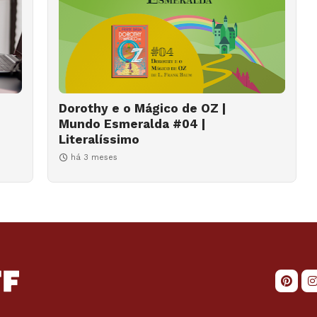
Dorothy e o Mágico de OZ |
Mundo Esmeralda #04 |
Literalíssimo
há 3 meses