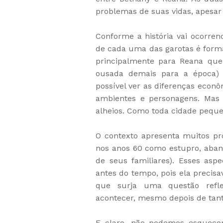
problemas de suas vidas, apesar
Conforme a história vai ocorren
de cada uma das garotas é forma
principalmente para Reana que
ousada demais para a época) 
possível ver as diferenças econô
ambientes e personagens. Mas 
alheios. Como toda cidade pequen
O contexto apresenta muitos p
nos anos 60 como estupro, aba
de seus familiares). Esses asp
antes do tempo, pois ela precisa
que surja uma questão refle
acontecer, mesmo depois de tanto
E claro, não podemos esquecer