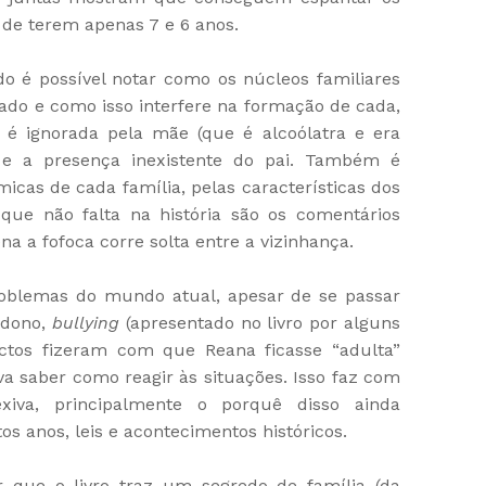
 de terem apenas 7 e 6 anos.
do é possível notar como os núcleos familiares
do e como isso interfere na formação de cada,
 é ignorada pela mãe (que é alcoólatra e era
e a presença inexistente do pai. Também é
micas de cada família, pelas características dos
que não falta na história são os comentários
a a fofoca corre solta entre a vizinhança.
roblemas do mundo atual, apesar de se passar
ndono,
bullying
(apresentado no livro por alguns
ectos fizeram com que Reana ficasse “adulta”
va saber como reagir às situações. Isso faz com
xiva, principalmente o porquê disso ainda
s anos, leis e acontecimentos históricos.
 que o livro traz um segredo de família (da