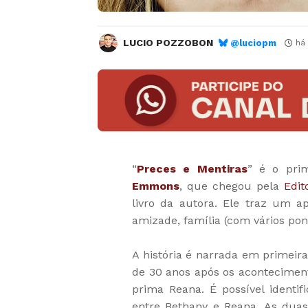
LUCIO POZZOBON
@luciopm
há
“
Preces e Mentiras
” é o prim
Emmons
, que chegou pela
Edit
livro da autora. Ele traz um ap
amizade, família (com vários pont
A história é narrada em primeira
de 30 anos após os acontecimen
prima Reana. É possível identif
entre Bethany e Reana. As dua