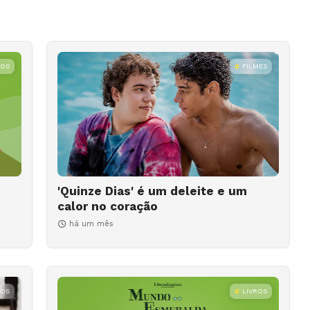
ROS
FILMES
'Quinze Dias' é um deleite e um
calor no coração
há um mês
ROS
LIVROS