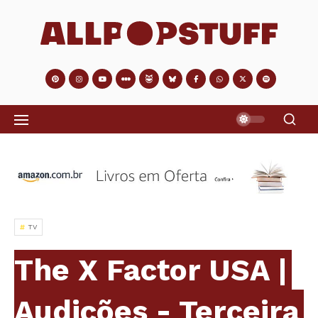
TV
The X Factor USA |
Audições - Terceira