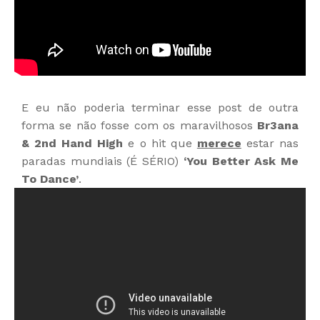
E eu não poderia terminar esse post de outra
forma se não fosse com os maravilhosos
Br3ana
& 2nd Hand High
e o hit que
merece
estar nas
paradas mundiais (É SÉRIO)
‘You Better Ask Me
To Dance’
.