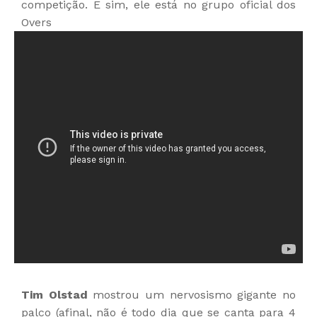
competição. E sim, ele está no grupo oficial dos
Overs
Tim Olstad
mostrou um nervosismo gigante no
palco (afinal, não é todo dia que se canta para 4