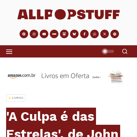
LIVROS
'A Culpa é das
Estrelas', de John