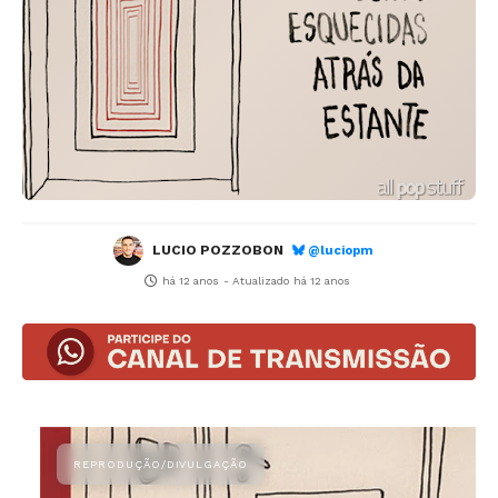
LUCIO POZZOBON
@luciopm
há 12 anos
- Atualizado
há 12 anos