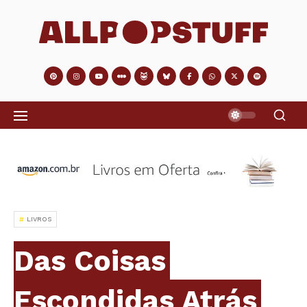
LIVROS
Das Coisas
Escondidas Atrás