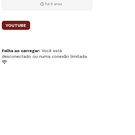
há 8 anos
YOUTUBE
Falha ao carregar:
Você está
desconectado ou numa conexão limitada