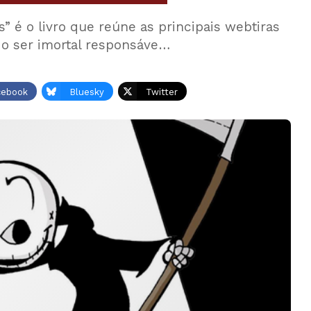
” é o livro que reúne as principais webtiras
 o ser imortal responsáve…
cebook
Bluesky
Twitter