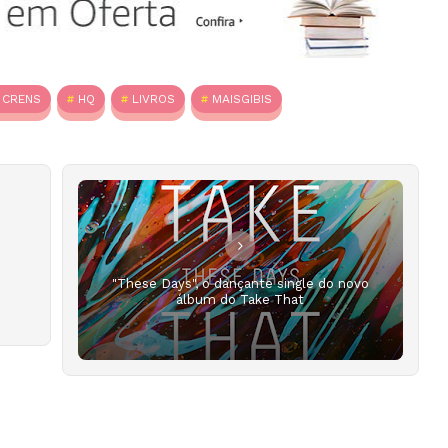
 CRENS
HQ
LIVROS
MAISGIBIS
"These Days", o dançante single do novo
álbum do Take That