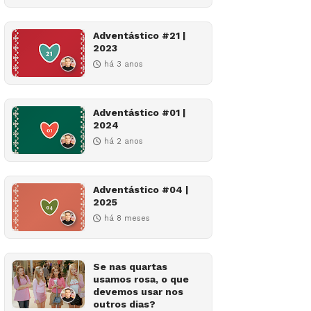
Adventástico #21 |
2023
há 3 anos
Adventástico #01 |
2024
há 2 anos
Adventástico #04 |
2025
há 8 meses
Se nas quartas
usamos rosa, o que
devemos usar nos
outros dias?