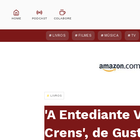
LIVROS
FILMES
MÚSICA
TV
LIVROS
'A Entediante 
Crens', de Gus