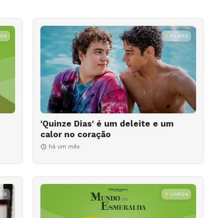
ROS
FILMES
'Quinze Dias' é um deleite e um
calor no coração
há um mês
ROS
LIVROS