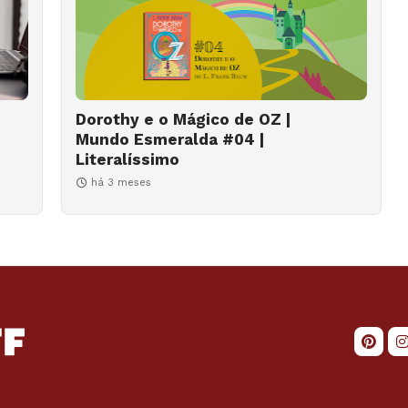
Dorothy e o Mágico de OZ |
Mundo Esmeralda #04 |
Literalíssimo
há 3 meses