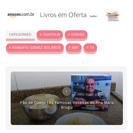
CATEGORIAS:
CHAPOLIN
CHAVES
ROBERTO GÓMEZ BOLAÑOS
SBT
TV
Pão de Queijo | As Famosas Receitas do Ana Maria
Brogui