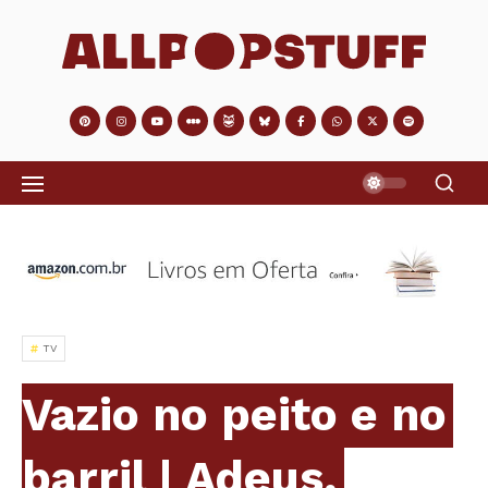
TV
Vazio no peito e no
barril | Adeus,