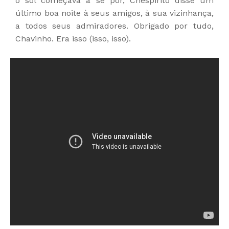
o sol começava a se pôr, Chespirito disse um
último boa noite à seus amigos, à sua vizinhança,
a todos seus admiradores. Obrigado por tudo,
Chavinho. Era isso (isso, isso).