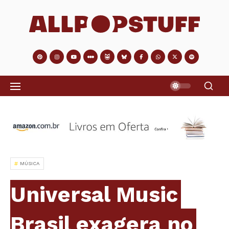
MÚSICA
Universal Music
Brasil exagera no