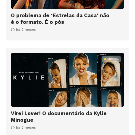
O problema de ‘Estrelas da Casa’ não
é o formato. É o pós
há 2 meses
MÚSICA
Virei Lover! O documentário da Kylie
Minogue
há 2 meses