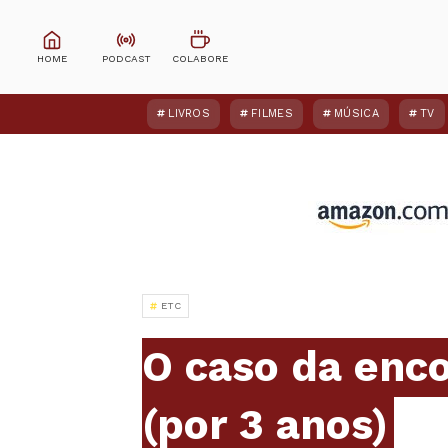
LIVROS
FILMES
MÚSICA
TV
ETC
O caso da enc
(por 3 anos)