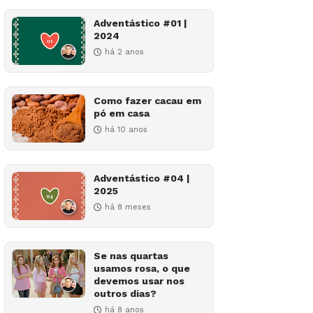
Adventástico #01 |
2024
há 2 anos
Como fazer cacau em
pó em casa
há 10 anos
Adventástico #04 |
2025
há 8 meses
Se nas quartas
usamos rosa, o que
devemos usar nos
outros dias?
há 8 anos