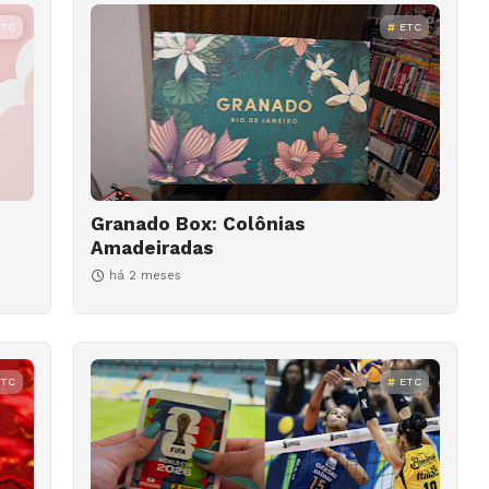
ETC
ETC
Granado Box: Colônias
Amadeiradas
há 2 meses
ETC
ETC