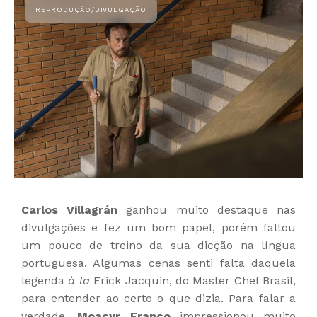
Carlos Villagrán
ganhou muito destaque nas
divulgações e fez um bom papel, porém faltou
um pouco de treino da sua dicção na língua
portuguesa. Algumas cenas senti falta daquela
legenda
à la
Erick Jacquin, do Master Chef Brasil,
para entender ao certo o que dizia. Para falar a
verdade,
Moacyr Franco
impressionou muito