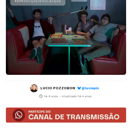
LUCIO POZZOBON
@luciopm
há 9 anos
- Atualizado
há 4 anos