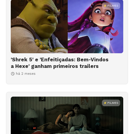
FILMES
'Shrek 5' e 'Enfeitiçadas: Bem-Vindos
a Hexe' ganham primeiros trailers
há 2 meses
FILMES