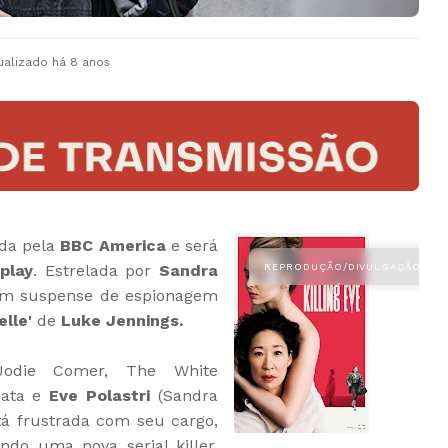
ualizado
há 8 anos
da pela
BBC America
e será
play
. Estrelada por
Sandra
 um suspense de espionagem
nelle'
de
Luke Jennings.
(Jodie Comer, The White
pata e
Eve Polastri
(Sandra
á frustrada com seu cargo,
ndo uma nova serial killer.