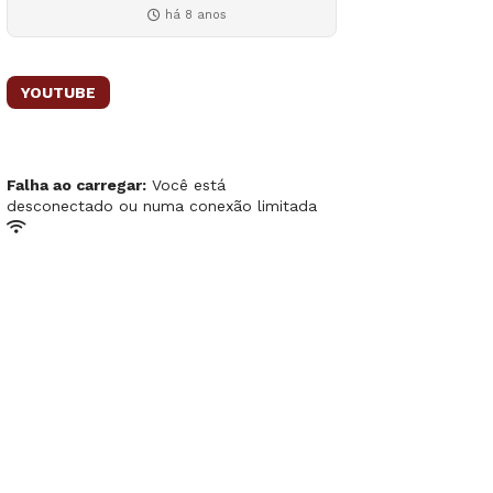
há 8 anos
YOUTUBE
Falha ao carregar:
Você está
desconectado ou numa conexão limitada