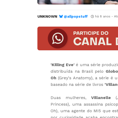
UNKNOWN
@allpopstuff
há 8 anos
- At
'Killing Eve'
é uma série produzi
distribuída na Brasil pelo
Globo
Oh
(Grey's Anatomy), a série é
baseado na série de livros
'Villa
Duas mulheres,
Villanelle
Princess), uma assassina psico
Oh), uma agente do MI5 que est
por curiosidade acaba encontra