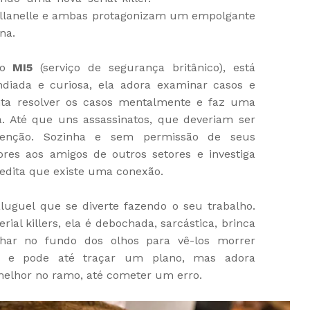
Villanelle e ambas protagonizam um empolgante
na.
do
MI5
(serviço de segurança britânico), está
ndiada e curiosa, ela adora examinar casos e
tenta resolver os casos mentalmente e faz uma
a. Até que uns assassinatos, que deveriam ser
tenção. Sozinha e sem permissão de seus
ores aos amigos de outros setores e investiga
redita que existe uma conexão.
uguel que se diverte fazendo o seu trabalho.
ial killers, ela é debochada, sarcástica, brinca
har no fundo dos olhos para vê-los morrer
a e pode até traçar um plano, mas adora
 melhor no ramo, até cometer um erro.