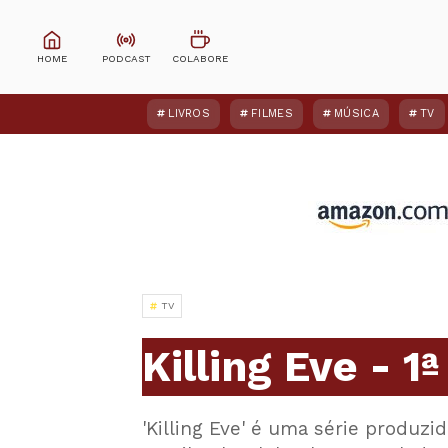
LIVROS
FILMES
MÚSICA
TV
TV
Killing Eve - 1
'Killing Eve' é uma série produzi