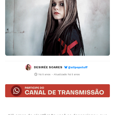
DESIRÉE SOARES
@allpopstuff
há 5 anos
- Atualizado
há 5 anos