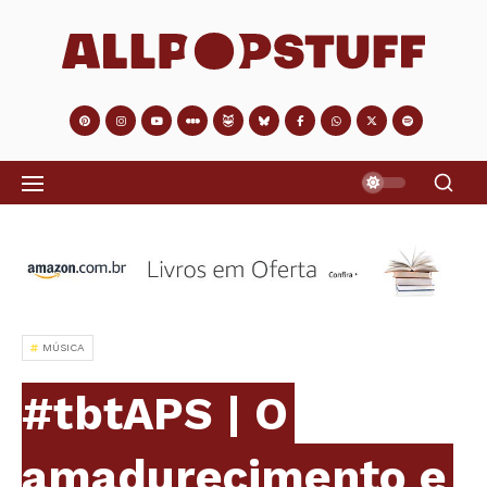
MÚSICA
#tbtAPS | O
amadurecimento e