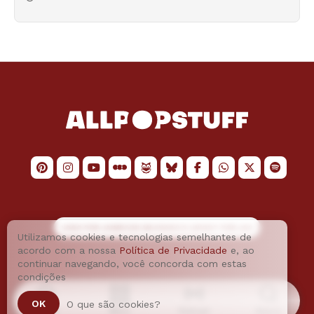
LOGO POR
JAIMESON MACHADO
E LAYOUT POR
JAO
Utilizamos cookies e tecnologias semelhantes de
acordo com a nossa
Política de Privacidade
e, ao
continuar navegando, você concorda com estas
condições
OK
O que são cookies?
Home
Menu
Podcast
Busca