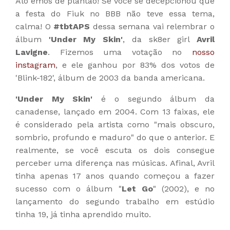
Alô emos de plantão! Se você se decepcionou que
a festa do Fiuk no BBB não teve essa tema,
calma! O
#tbtAPS
dessa semana vai relembrar o
álbum
'Under My Skin'
, da sk8er girl
Avril
Lavigne
. Fizemos uma votação no
nosso
instagram
, e ele ganhou por 83% dos votos de
'Blink-182', álbum de 2003 da banda americana.
'Under My Skin'
é o segundo álbum da
canadense, lançado em 2004. Com 13 faixas, ele
é considerado pela artista como "mais obscuro,
sombrio, profundo e maduro" do que o anterior. E
realmente, se você escuta os dois consegue
perceber uma diferença nas músicas. Afinal, Avril
tinha apenas 17 anos quando começou a fazer
sucesso com o álbum "
Let Go
" (2002), e no
lançamento do segundo trabalho em estúdio
tinha 19, já tinha aprendido muito.