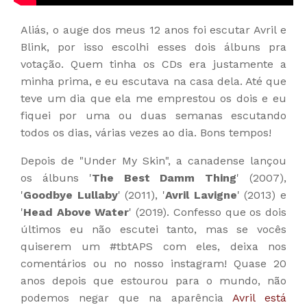
Aliás, o auge dos meus 12 anos foi escutar Avril e
Blink, por isso escolhi esses dois álbuns pra
votação. Quem tinha os CDs era justamente a
minha prima, e eu escutava na casa dela. Até que
teve um dia que ela me emprestou os dois e eu
fiquei por uma ou duas semanas escutando
todos os dias, várias vezes ao dia. Bons tempos!
Depois de "Under My Skin", a canadense lançou
os álbuns '
The Best Damm Thing
' (2007),
'
Goodbye Lullaby
' (2011), '
Avril Lavigne
' (2013) e
'
Head Above Water
' (2019). Confesso que os dois
últimos eu não escutei tanto, mas se vocês
quiserem um #tbtAPS com eles, deixa nos
comentários ou no nosso instagram! Quase 20
anos depois que estourou para o mundo, não
podemos negar que na aparência
Avril está