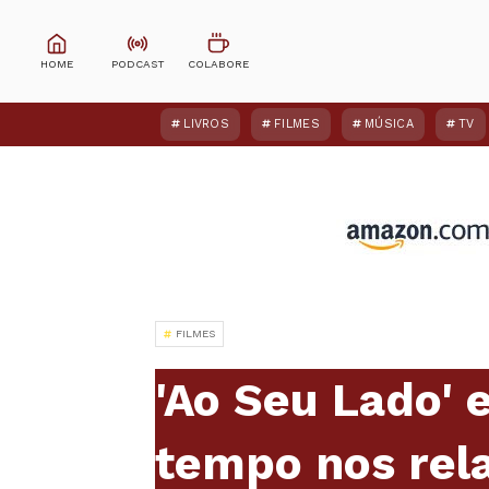
LIVROS
FILMES
MÚSICA
TV
FILMES
'Ao Seu Lado' 
tempo nos rel