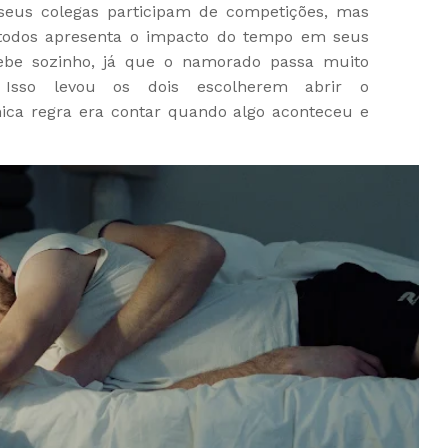
 seus colegas participam de competições, mas
e todos apresenta o impacto do tempo em seus
ebe sozinho, já que o namorado passa muito
 Isso levou os dois escolherem abrir o
ica regra era contar quando algo aconteceu e