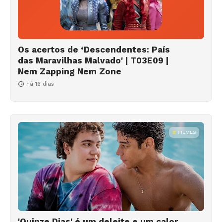
Os acertos de ‘Descendentes: País
das Maravilhas Malvado' | T03E09 |
Nem Zapping Nem Zone
há 16 dias
FILMES
'Quinze Dias' é um deleite e um calor