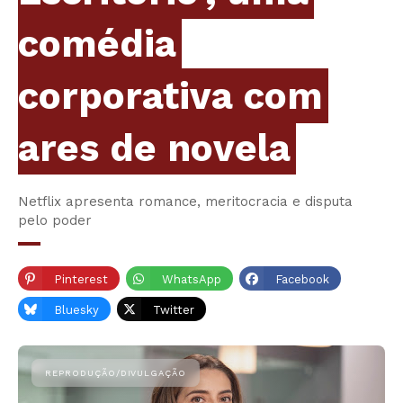
comédia
corporativa com
ares de novela
Netflix apresenta romance, meritocracia e disputa
pelo poder
Pinterest
WhatsApp
Facebook
Bluesky
Twitter