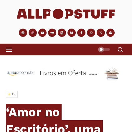
TV
‘Amor no
Escritório’, uma