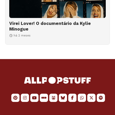
Virei Lover! O documentário da Kylie
Minogue
há 2 meses