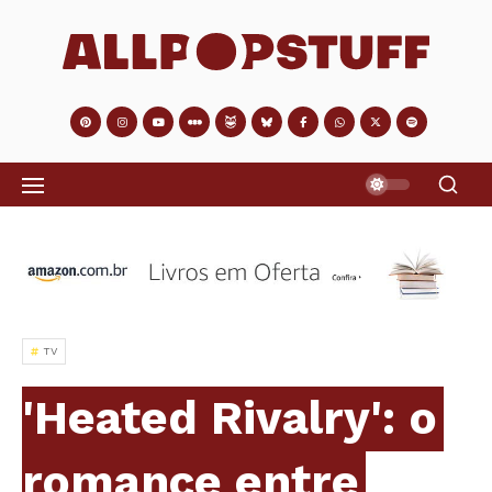
TV
'Heated Rivalry': o
romance entre