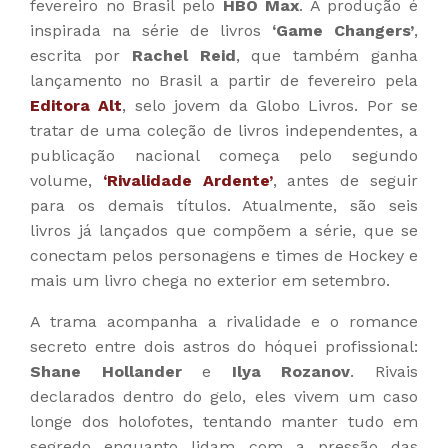
fevereiro no Brasil pelo
HBO Max
. A produção é
inspirada na série de livros
‘Game Changers’
,
escrita por
Rachel Reid
, que também ganha
lançamento no Brasil a partir de fevereiro pela
Editora Alt
, selo jovem da Globo Livros. Por se
tratar de uma coleção de livros independentes, a
publicação nacional começa pelo segundo
volume,
‘
Rivalidade Ardente’
, antes de seguir
para os demais títulos. Atualmente, são seis
livros já lançados que compõem a série, que se
conectam pelos personagens e times de Hockey e
mais um livro chega no exterior em setembro.
A trama acompanha a rivalidade e o romance
secreto entre dois astros do hóquei profissional:
Shane Hollander
e
Ilya Rozanov
. Rivais
declarados dentro do gelo, eles vivem um caso
longe dos holofotes, tentando manter tudo em
segredo enquanto lidam com a pressão das