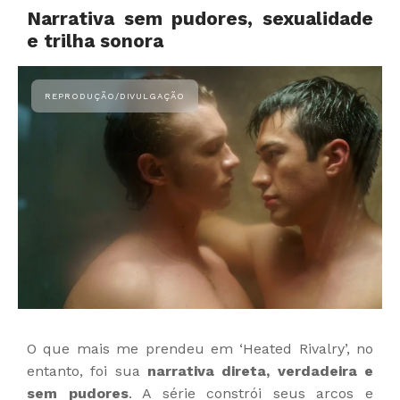
Narrativa sem pudores, sexualidade
e trilha sonora
O que mais me prendeu em ‘Heated Rivalry’, no
entanto, foi sua
narrativa direta, verdadeira e
sem pudores
. A série constrói seus arcos e