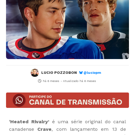
LUCIO POZZOBON
@luciopm
há 6 meses
- Atualizado
há 6 meses
‘Heated Rivalry’
é uma série original do canal
canadense
Crave
, com lançamento em 13 de