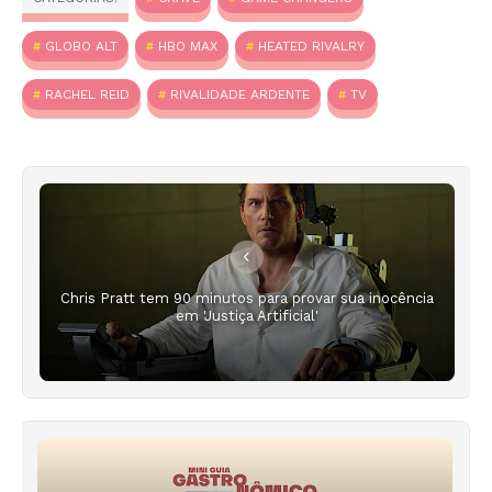
GLOBO ALT
HBO MAX
HEATED RIVALRY
RACHEL REID
RIVALIDADE ARDENTE
TV
Chris Pratt tem 90 minutos para provar sua inocência
em 'Justiça Artificial'