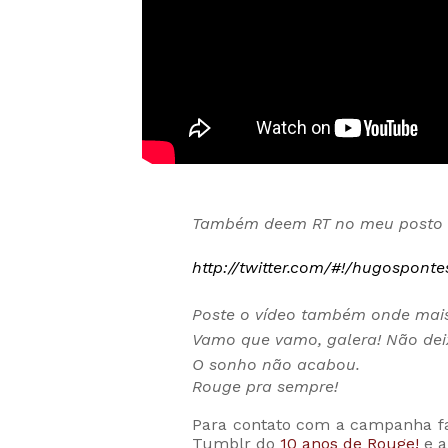
Também deem RT no meu posto so
http://twitter.com/#!/hugospon
Poste o vídeo também onde mais q
Vamo que vamo, galera! Não deix
O sonho não acabou.
Rouge pra sempre!
Para contato com a campanha fa
Tumblr do
10 anos de Rouge!
e a