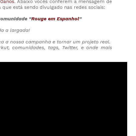
0anos
.
Abaixo vocês conferem a mensagem de
ue está sendo divulgado nas redes sociais:
Comunidade “
Rouge em Espanhol
”
da a largada!
a a nossa campanha e tornar um projeto real.
kut, comunidades, tags, Twitter, e onde mais