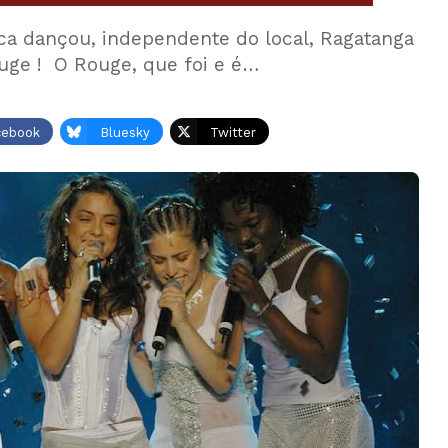
ca dançou, independente do local, Ragatanga
uge ! O Rouge, que foi e é…
cebook
Bluesky
Twitter