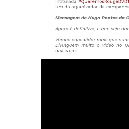
intitulada
#QueremosRougeDVD1
um do organizador da campanha q
Mensagem de Hugo Pontes da 
Agora é definitivo, e que seja da
Vamos consolidar mais que nunc
Divulguem muito o vídeo no Or
quiserem.