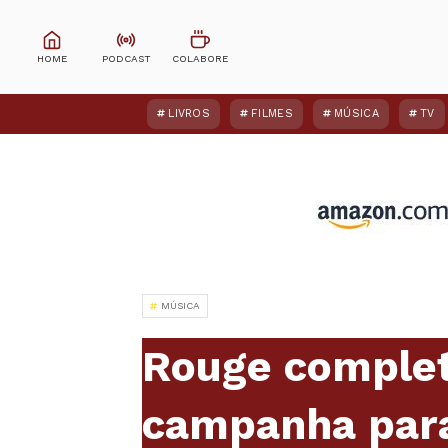
LIVROS
FILMES
MÚSICA
TV
MÚSICA
Rouge completa
campanha par