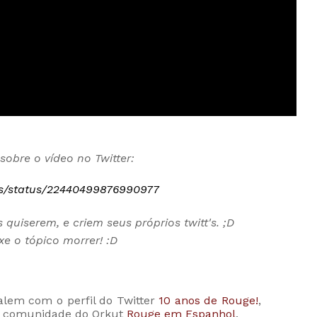
bre o vídeo no Twitter:
tes/status/22440499876990977
uiserem, e criem seus próprios twitt's. ;D
e o tópico morrer! :D
lem com o perfil do Twitter
10 anos de Rouge!
,
 comunidade do Orkut
Rouge em Espanhol
.