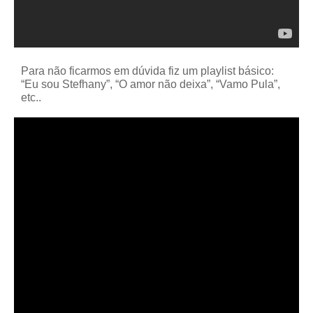
Para não ficarmos em dúvida fiz um playlist básico:
“Eu sou Stefhany”, “O amor não deixa”, “Vamo Pula”,
etc..