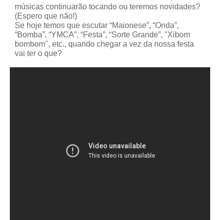
músicas continuarão tocando ou teremos novidades?
(Espero que não!)
Se hoje temos que escutar “Maionese”, “Onda”,
“Bomba”, “YMCA”, “Festa”, “Sorte Grande”, "Xibom
bombom", etc., quando chegar a vez da nossa festa
vai ter o que?