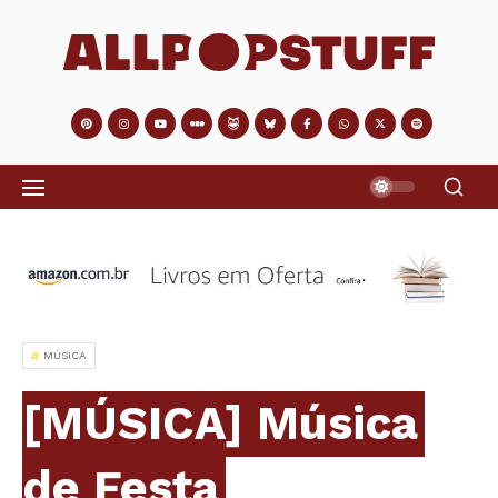
MÚSICA
[MÚSICA] Música
de Festa