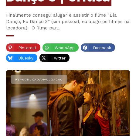
Finalmente consegui alugar e assistir o filme “Ela
Danço, Eu Danço 3” (sim pessoal, eu alugo os filmes na
locadora). O filme par…
Pinterest
WhatsApp
Facebook
Bluesky
Twitter