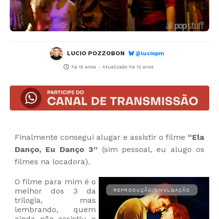
LUCIO POZZOBON
@luciopm
há 15 anos
- Atualizado
há 12 anos
Finalmente consegui alugar e assistir o filme
“Ela
Danço, Eu Danço 3”
(sim pessoal, eu alugo os
filmes na locadora).
O filme para mim é o
melhor dos 3 da
trilogia, mas
lembrando, quem
ainda não assistiu o