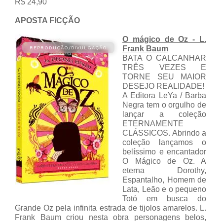
R$ 24,90
APOSTA FICÇÃO
O mágico de Oz - L.
Frank Baum
BATA O CALCANHAR
TRÊS VEZES E
TORNE SEU MAIOR
DESEJO REALIDADE!
A Editora LeYa / Barba
Negra tem o orgulho de
lançar a coleção
ETERNAMENTE
CLÁSSICOS. Abrindo a
coleção lançamos o
belíssimo e encantador
O Mágico de Oz. A
eterna Dorothy,
Espantalho, Homem de
Lata, Leão e o pequeno
Totó em busca do
Grande Oz pela infinita estrada de tijolos amarelos. L.
Frank Baum criou nesta obra personagens belos,