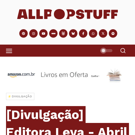
DIVULGAÇÃO
[Divulgação]
Editora Leya - Abril