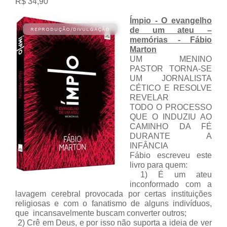
R$ 34,90
Ímpio - O evangelho
de um ateu –
memórias - Fábio
Marton
UM MENINO
PASTOR TORNA-SE
UM JORNALISTA
CÉTICO E RESOLVE
REVELAR
TODO O PROCESSO
QUE O INDUZIU AO
CAMINHO DA FÉ
DURANTE A
INFÂNCIA
Fábio escreveu este
livro para quem:
1) É um ateu
inconformado com a
lavagem cerebral provocada por certas instituições
religiosas e com o fanatismo de alguns indivíduos,
que incansavelmente buscam converter outros;
2) Crê em Deus, e por isso não suporta a ideia de ver