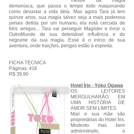
mestre da magia
demoníaca, que passa o tempo todo maquinando
como devastar a vida dela. Mas agora Tara já tem
quinze anos, sua magia talvez seja a mais poderosa
jamais detida por um humano, ela está cercada de
fiéis amigos... Tara vai perseguir Magíster e livrar o
OutroMundo de sua detestável influência e do
negrume da sua magia. Esse é o início de sua
aventura, onde traições, perigos estão à espreita.
FICHA TÉCNICA
Páginas: 416
R$ 39,90
Hotel Íris - Yoko Ogawa
OS LEITORES
MERGULHARÃO EM
UMA HISTÓRIA DE
AMOR SEM LIMITES
Mari e sua mãe são
proprietárias do Hotel Íris.
Modesto mas bem
administrado, o