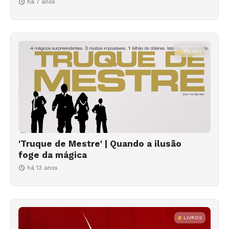
há 7 anos
FILMES
'Truque de Mestre' | Quando a ilusão
foge da mágica
há 13 anos
LIVROS