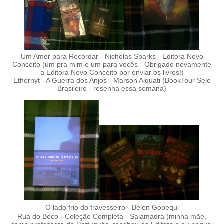
Um Amor para Recordar - Nicholas Sparks - Editora Novo
Conceito (um pra mim e um para vocês - Obrigado novamente
a Editora Novo Conceito por enviar os livros!)
Ethernyt - A Guerra dos Anjos - Marson Alquati (BookTour Selo
Brasileiro - resenha essa semana)
O lado frio do travesseiro - Belen Gopequi
Rua do Beco - Coleção Completa - Salamadra (minha mãe,