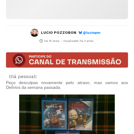
LUCIO POZZOBON
@luciopm
há 15 anos
- Atualizado
há 3 anos
Olá pessoal!
Peço desculpas novamente pelo atraso, mas vamos aos
Delírios da semana passada.