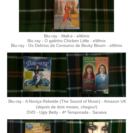
Blu-ray - Wall-e - eWmix
Blu-ray - O galinho Chicken Little - eWmix
Blu-ray - Os Delírios de Consumo de Becky Bloom - eWmix
Blu-ray - A Noviça Rebelde (The Sound of Music) - Amazon UK
(depois de dois meses, chegou!)
DVD - Ugly Betty - 4ª Temporada - Saraiva