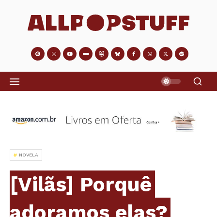
NOVELA
[Vilãs] Porquê
adoramos elas?