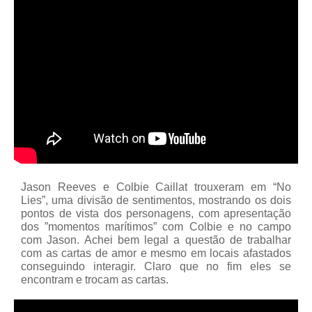
Jason Reeves e Colbie Caillat trouxeram em “No
Lies”, uma divisão de sentimentos, mostrando os dois
pontos de vista dos personagens, com apresentação
dos ”momentos marítimos” com Colbie e no campo
com Jason. Achei bem legal a questão de trabalhar
com as cartas de amor e mesmo em locais afastados
conseguindo interagir. Claro que no fim eles se
encontram e trocam as cartas.