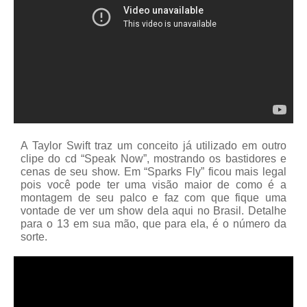
A Taylor Swift traz um conceito já utilizado em outro
clipe do cd “Speak Now”, mostrando os bastidores e
cenas de seu show. Em “Sparks Fly” ficou mais legal
pois você pode ter uma visão maior de como é a
montagem de seu palco e faz com que fique uma
vontade de ver um show dela aqui no Brasil. Detalhe
para o 13 em sua mão, que para ela, é o número da
sorte.