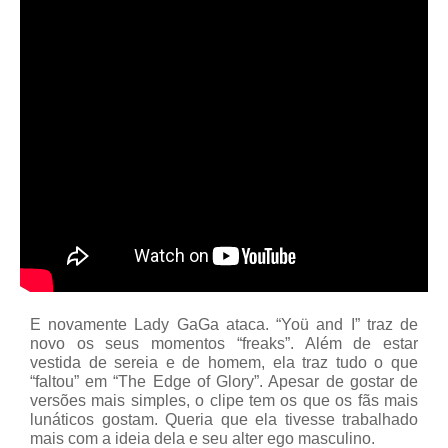
E novamente Lady GaGa ataca. “Yoü and I” traz de
novo os seus momentos “freaks”. Além de estar
vestida de sereia e de homem, ela traz tudo o que
“faltou” em “The Edge of Glory”. Apesar de gostar de
versões mais simples, o clipe tem os que os fãs mais
lunáticos gostam. Queria que ela tivesse trabalhado
mais com a ideia dela e seu alter ego masculino.