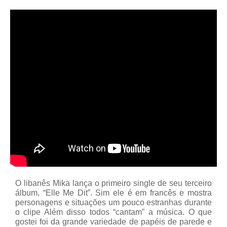
O libanês Mika lança o primeiro single de seu terceiro
álbum, “Elle Me Dit”. Sim ele é em francês e mostra
personagens e situações um pouco estranhas durante
o clipe Além disso todos “cantam” a música. O que
gostei foi da grande variedade de papéis de parede e