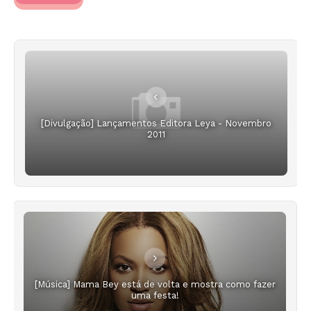
[Divulgação] Lançamentos Editora Leya - Novembro
2011
[Música] Mama Bey está de volta e mostra como fazer
uma festa!