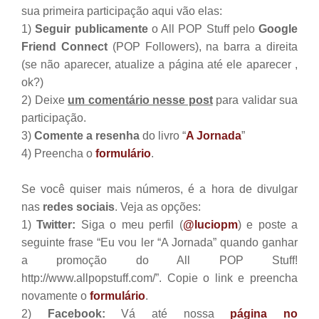
sua primeira participação aqui vão elas:
1)
Seguir publicamente
o All POP Stuff pelo
Google
Friend Connect
(POP Followers), na barra a direita
(se não aparecer, atualize a página até ele aparecer ,
ok?)
2) Deixe
um comentário nesse post
para validar sua
participação.
3)
Comente a resenha
do livro “
A Jornada
”
4) Preencha o
formulário
.
Se você quiser mais números, é a hora de divulgar
nas
redes sociais
. Veja as opções:
1)
Twitter:
Siga o meu perfil (
@luciopm
) e poste a
seguinte frase “Eu vou ler “A Jornada” quando ganhar
a promoção do All POP Stuff!
http://www.allpopstuff.com/”. Copie o link e preencha
novamente o
formulário
.
2)
Facebook:
Vá até nossa
página no