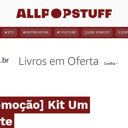
ETC
ENTREVISTAS
YOUTUBE
QUEM SOMOS?
EQUI
omoção] Kit Um
te