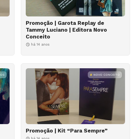
Promoção | Garota Replay de
Tammy Luciano | Editora Novo
Conceito
há 14 anos
ROS
NOVO CONCEITO
Promoção | Kit “Para Sempre”
há 14 anos