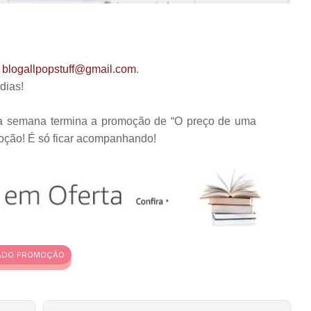
a
blogallpopstuff@gmail.com
.
dias!
a semana termina a promoção de “O preço de uma
oção! É só ficar acompanhando!
ADO PROMOÇÃO