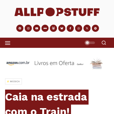
MÚSICA
Caia na estrada
com o Train!