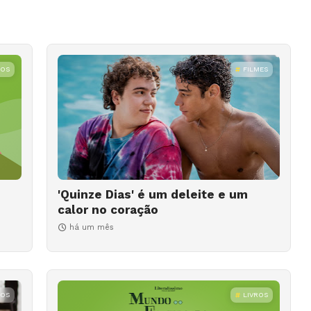
ROS
FILMES
'Quinze Dias' é um deleite e um
calor no coração
há um mês
ROS
LIVROS