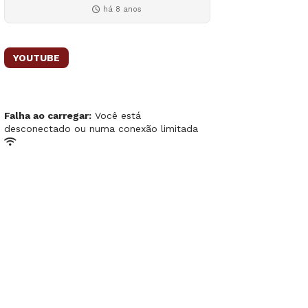
há 8 anos
YOUTUBE
Falha ao carregar:
Você está
desconectado ou numa conexão limitada