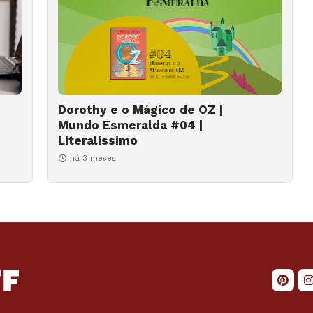
Dorothy e o Mágico de OZ |
Mundo Esmeralda #04 |
Literalíssimo
há 3 meses