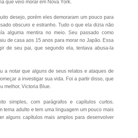
a que veio morar em Nova York.
muito desejo, porém eles demoraram um pouco para
ssado obscuro e estranho. Tudo o que ela dizia não
ssuía alguma mentira no meio. Seu passado como
aiu de casa aos 15 anos para morar no Japão. Essa
gir de seu pai, que segundo ela, tentava abusa-la
 a notar que alguns de seus relatos e ataques de
meçar a investigar sua vida. Foi a partir disso, que
 melhor, Victoria Blue.
ito simples, com parágrafos e capítulos curtos.
um tema adulto e tem uma linguagem um pouco mais
 ter alguns capítulos mais amplos para desenvolver