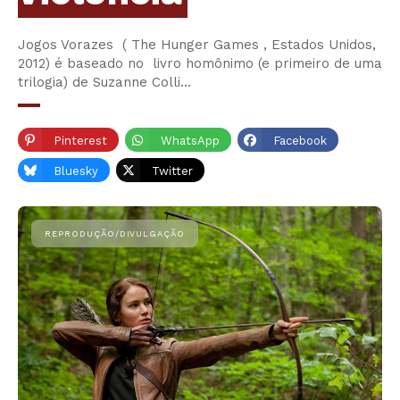
Jogos Vorazes ( The Hunger Games , Estados Unidos,
2012) é baseado no livro homônimo (e primeiro de uma
trilogia) de Suzanne Colli…
Pinterest
WhatsApp
Facebook
Bluesky
Twitter