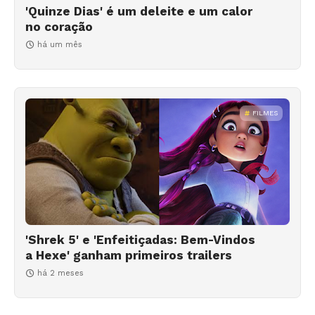
'Quinze Dias' é um deleite e um calor
no coração
há um mês
FILMES
'Shrek 5' e 'Enfeitiçadas: Bem-Vindos
a Hexe' ganham primeiros trailers
há 2 meses