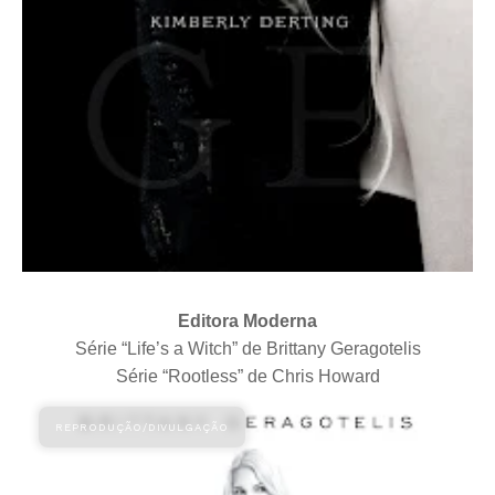
Editora Moderna
Série “Life’s a Witch” de Brittany Geragotelis
Série “Rootless” de Chris Howard