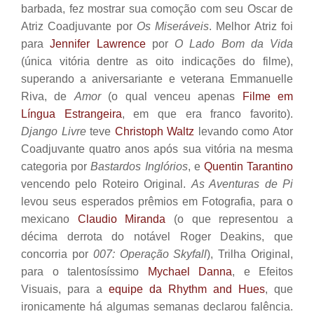
barbada, fez mostrar sua comoção com seu Oscar de
Atriz Coadjuvante por
Os Miseráveis
. Melhor Atriz foi
para
Jennifer
Lawrence
por
O Lado Bom da Vida
(única vitória dentre as oito indicações do filme),
superando a aniversariante e veterana Emmanuelle
Riva, de
Amor
(o qual venceu apenas
Filme em
Língua Estrangeira
, em que era franco favorito).
Django Livre
teve
Christoph Waltz
levando como Ator
Coadjuvante quatro anos após sua vitória na mesma
categoria por
Bastardos Inglórios
, e
Quentin Tarantino
vencendo pelo Roteiro Original.
As Aventuras de Pi
levou seus esperados prêmios em Fotografia, para o
mexicano
Claudio Miranda
(o que representou a
décima derrota do notável Roger Deakins, que
concorria por
007: Operação Skyfall
), Trilha Original,
para o talentosíssimo
Mychael Danna
, e Efeitos
Visuais, para a
equipe da Rhythm and Hues
, que
ironicamente há algumas semanas declarou falência.