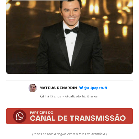
MATEUS DENARDIN
@allpopstuff
há 13 anos
- Atualizado
há 13 anos
(Todos os links a seguir levam a fotos da cerimônia.)