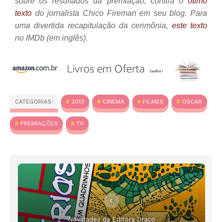
sobre os resultados da premiação, confira o
ótimo
texto
do jornalista Chico Fireman em seu blog. Para
uma divertida recapitulação da cerimônia,
este texto
no IMDb (em inglês).
CATEGORIAS:
2013
CINEMA
FILMES
OSCAR
PREMIAÇÕES
TV
Novidades da Editora Draco