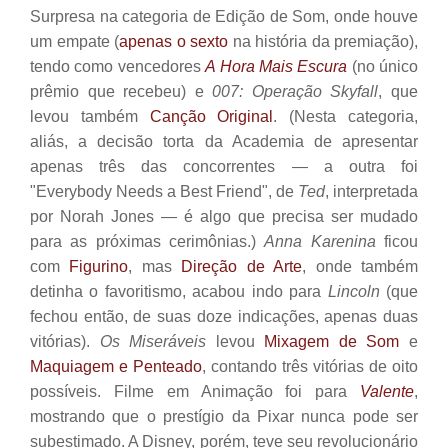
Surpresa na categoria de Edição de Som, onde houve
um empate (
apenas o sexto
na história da premiação),
tendo como vencedores
A Hora Mais Escura
(no único
prêmio que recebeu) e
007: Operação Skyfall
, que
levou também
Canção Original
. (Nesta categoria,
aliás, a decisão torta da Academia de apresentar
apenas três das concorrentes — a outra foi
"Everybody Needs a Best Friend", de
Ted
, interpretada
por Norah Jones
—
é algo que precisa ser mudado
para as próximas cerimônias.)
Anna Karenina
ficou
com
Figurino
, mas
Direção de Arte
, onde também
detinha o favoritismo, acabou indo para
Lincoln
(que
fechou então, de suas doze indicações, apenas duas
vitórias).
Os Miseráveis
levou
Mixagem de Som
e
Maquiagem e Penteado
, contando três vitórias de oito
possíveis. Filme em Animação foi para
Valente
,
mostrando que o prestígio da Pixar nunca pode ser
subestimado. A Disney, porém, teve seu revolucionário