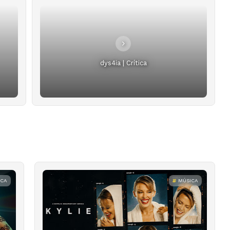
dys4ia | Crítica
ICA
MÚSICA