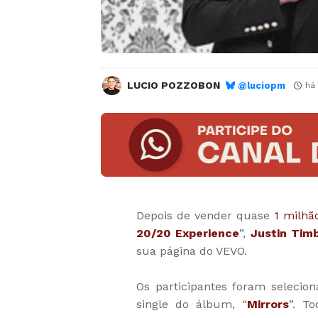
LUCIO POZZOBON
@luciopm
há
Depois de vender quase
1 milhã
20/20 Experience
”,
Justin Tim
sua página do VEVO.
Os participantes foram selecio
single do álbum, “
Mirrors
”. T