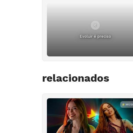
Evoluir é preciso
relacionados
MÚS