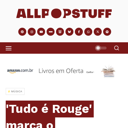
MÚSICA
'Tudo é Rouge'
marca o