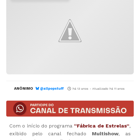
ANÔNIMO
@allpopstuff
há 13 anos
- Atualizado
há 11 anos
Com o início do programa
“Fábrica de Estrelas”
,
exibido pelo canal fechado
Multishow
, as