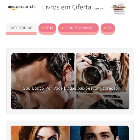
CATEGORIAS:
2013
DISNEY CHANNEL
TV
Sou Louco Por Você | Duas paixões, um coração