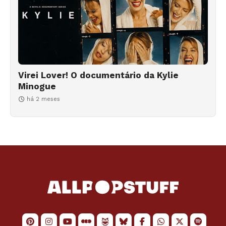
Virei Lover! O documentário da Kylie
Minogue
há 2 meses