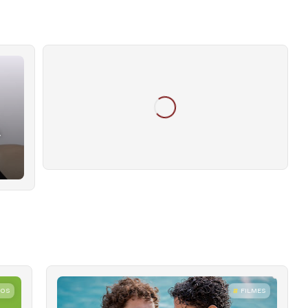
.
ROS
FILMES