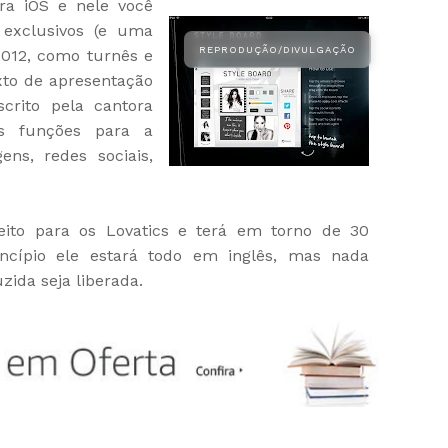
ra iOS e nele você
 exclusivos (e uma
2012, como turnês e
xto de apresentação
crito pela cantora
s funções para a
gens, redes sociais,
ito para os Lovatics e terá em torno de 30
ncípio ele estará todo em inglês, mas nada
ida seja liberada.