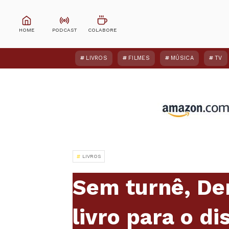
LIVROS
FILMES
MÚSICA
TV
LIVROS
Sem turnê, De
livro para o d