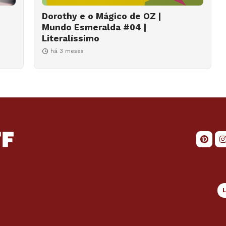
Dorothy e o Mágico de OZ |
Mundo Esmeralda #04 |
Literalíssimo
há 3 meses