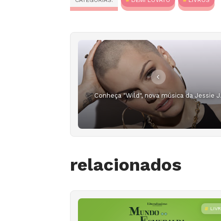
CATEGORIAS:
DEMI LOVATO
LIVROS
Conheça "Wild", nova música da Jessie J
relacionados
LIV