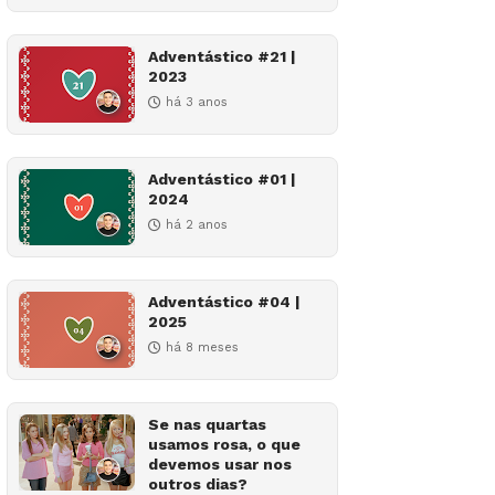
Adventástico #21 |
2023
há 3 anos
Adventástico #01 |
2024
há 2 anos
Adventástico #04 |
2025
há 8 meses
Se nas quartas
usamos rosa, o que
devemos usar nos
outros dias?