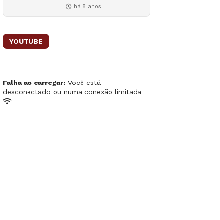
há 8 anos
YOUTUBE
Falha ao carregar:
Você está
desconectado ou numa conexão limitada