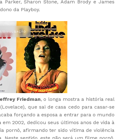
a Parker, Sharon Stone, Adam Brody e James
 dono da Playboy.
effrey Friedman
, o longa mostra a história real
Lovelace), que sai de casa cedo para casar-se
 acaba forçando a esposa a entrar para o mundo
da em 2002, dedicou seus últimos anos de vida à
ia pornô, afirmando ter sido vítima de violência
a.
Neste sentido, este não será um filme pornô.