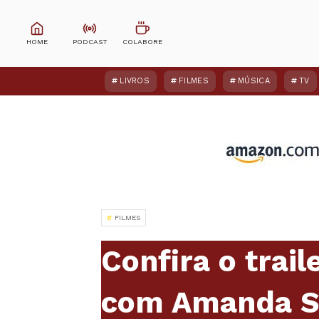
LIVROS
FILMES
MÚSICA
TV
FILMES
Confira o trail
com Amanda S