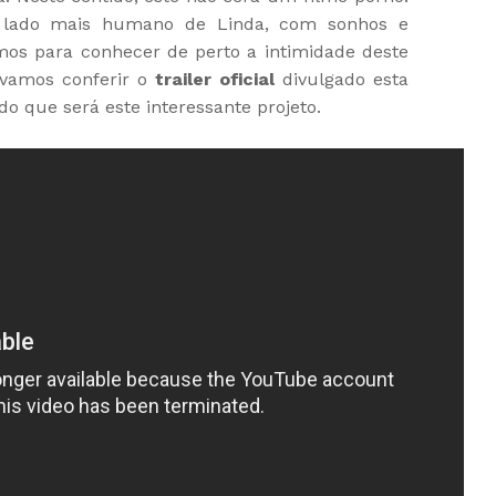
lado mais humano de Linda, com sonhos e
mos para conhecer de perto a intimidade deste
 vamos conferir o
trailer oficial
divulgado esta
o que será este interessante projeto.