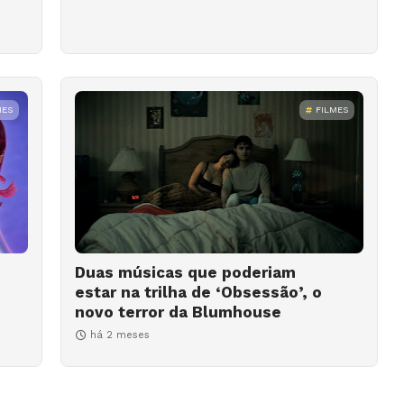
MES
FILMES
Duas músicas que poderiam
estar na trilha de ‘Obsessão’, o
novo terror da Blumhouse
há 2 meses