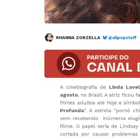
RHANNA ZORZELLA
@allpopstuff
A cinebiografia de
Linda Love
agosto
, no Brasil. A atriz fico
filmes adultos até hoje e símbo
Profunda
". A estrela "pornô c
vem recebendo inúmeros elogio
filme. O papel seria de Linds
cortada por causar problemas