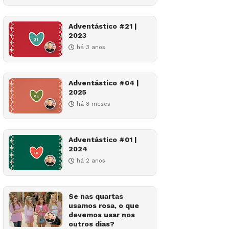
Adventástico #21 |
2023
há 3 anos
Adventástico #04 |
2025
há 8 meses
Adventástico #01 |
2024
há 2 anos
Se nas quartas
usamos rosa, o que
devemos usar nos
outros dias?