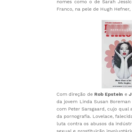
nomes como o de Sarah Jessic
Franco, na pele de Hugh Hefner,
Com direção de
Rob Epstein
e
J
da jovem
Linda Susan Boreman (
com
Peter Sarsgaard, cujo qual
da pornografia. Lovelace, faleci
luta contra os abusos da indústr
sexual e prostituição involuntári