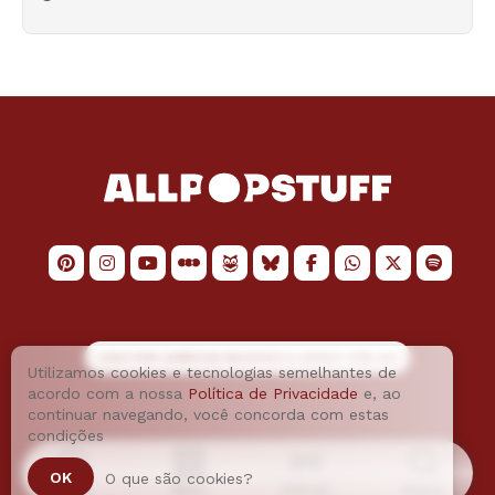
LOGO POR
JAIMESON MACHADO
E LAYOUT POR
JAO
Utilizamos cookies e tecnologias semelhantes de
acordo com a nossa
Política de Privacidade
e, ao
continuar navegando, você concorda com estas
condições
OK
O que são cookies?
Home
Menu
Podcast
Busca