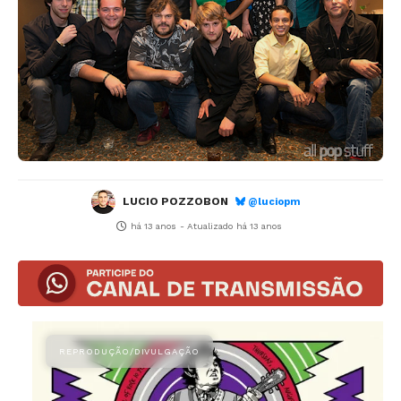
LUCIO POZZOBON
@luciopm
há 13 anos
- Atualizado
há 13 anos