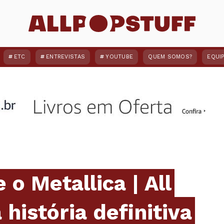
ETC
ENTREVISTAS
YOUTUBE
QUEM SOMOS?
EQUI
o Metallica | All
 história definitiva