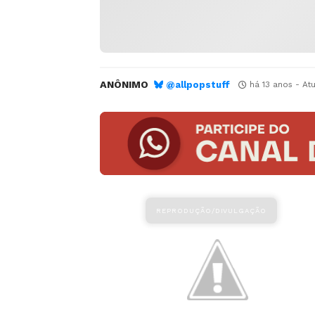
ANÔNIMO
@allpopstuff
há 13 anos
- At