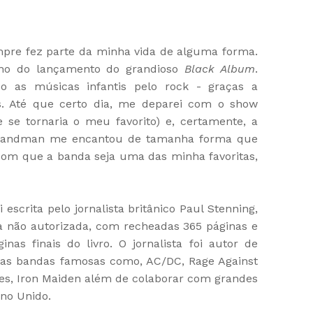
re fez parte da minha vida de alguma forma.
no do lançamento do grandioso
Black Album
.
o as músicas infantis pelo rock - graças a
os. Até que certo dia, me deparei com o show
 se tornaria o meu favorito) e, certamente, a
r Sandman me encantou de tamanha forma que
com que a banda seja uma das minha favoritas,
i escrita pelo jornalista britânico Paul Stenning,
a não autorizada, com recheadas 365 páginas e
inas finais do livro. O jornalista foi autor de
eras bandas famosas como, AC/DC, Rage Against
es, Iron Maiden além de colaborar com grandes
ino Unido.