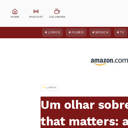
LIVROS
FILMES
MÚSICA
TV
LIVROS
Um olhar sobre 
that matters: a