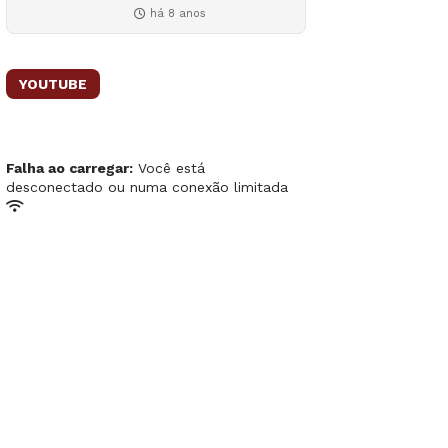
há 8 anos
YOUTUBE
Falha ao carregar:
Você está
desconectado ou numa conexão limitada