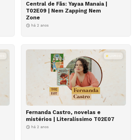
Central de Fãs: Yayaa Manaia |
T02E09 | Nem Zapping Nem
Zone
há 2 anos
ROS
LIVROS
Fernanda Castro, novelas e
mistérios | Literalíssimo T02E07
há 2 anos