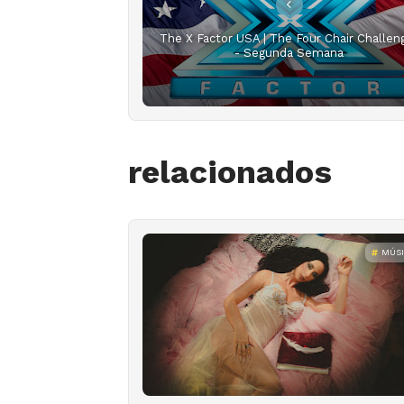
The X Factor USA | The Four Chair Challen
- Segunda Semana
relacionados
MÚS