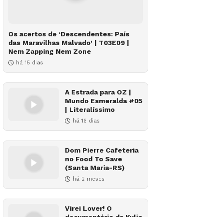
Os acertos de ‘Descendentes: País
das Maravilhas Malvado' | T03E09 |
Nem Zapping Nem Zone
há 15 dias
A Estrada para OZ |
Mundo Esmeralda #05
| Literalíssimo
há 16 dias
Dom Pierre Cafeteria
no Food To Save
(Santa Maria-RS)
há 2 meses
Virei Lover! O