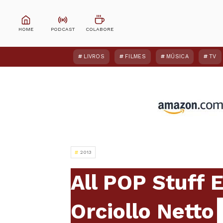
LIVROS
FILMES
MÚSICA
TV
2013
All POP Stuff E
Orciollo Netto