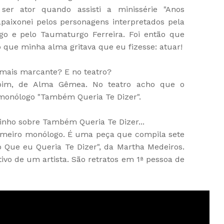
ser ator quando assisti a minissérie "Anos
paixonei pelos personagens interpretados pela
go e pelo Taumaturgo Ferreira. Foi então que
 o que minha alma gritava que eu fizesse: atuar!
l mais marcante? E no teatro?
pim, de Alma Gêmea. No teatro acho que o
monólogo "Também Queria Te Dizer".
nho sobre Também Queria Te Dizer...
imeiro monólogo. É uma peça que compila sete
 o Que eu Queria Te Dizer", da Martha Medeiros.
tivo de um artista. São retratos em 1ª pessoa de