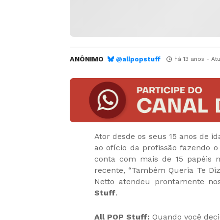
ANÔNIMO
@allpopstuff
há 13 anos
- At
Ator desde os seus 15 anos de id
ao ofício da profissão fazendo 
conta com mais de 15 papéis na
recente, “Também Queria Te Dize
Netto atendeu prontamente n
Stuff
.
All POP Stuff:
Quando você decid