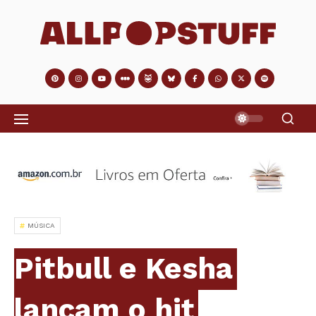
MÚSICA
Pitbull e Kesha
lançam o hit