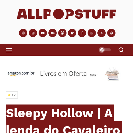
TV
Sleepy Hollow | A
lenda do Cavaleiro