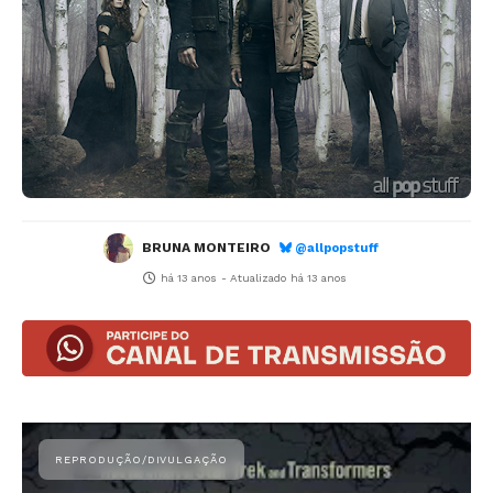
BRUNA MONTEIRO
@allpopstuff
há 13 anos
- Atualizado
há 13 anos