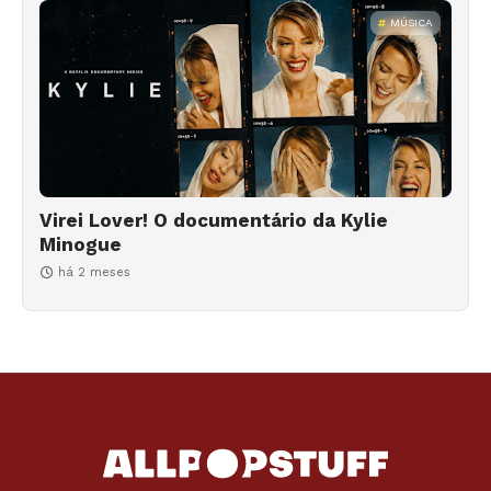
MÚSICA
Virei Lover! O documentário da Kylie
Minogue
há 2 meses