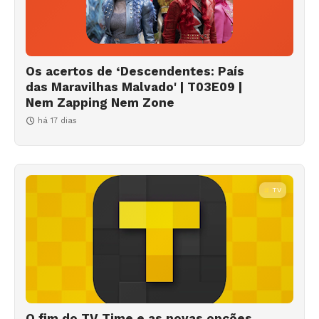
Os acertos de ‘Descendentes: País
das Maravilhas Malvado' | T03E09 |
Nem Zapping Nem Zone
há 17 dias
TV
O fim do TV Time e as novas opções